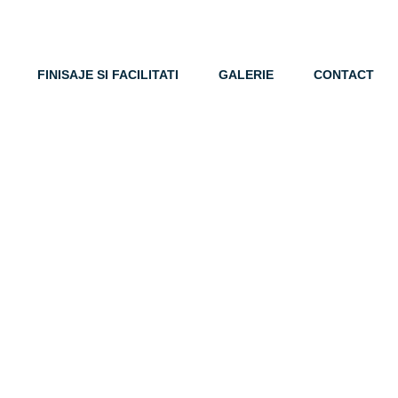
APARTAMENTE
LOCALIZARE
FINISAJE SI FACILITATI
FINISAJE SI FACILITATI
GALERIE
CONTACT
GALERIE
CONTACT
BROSURA