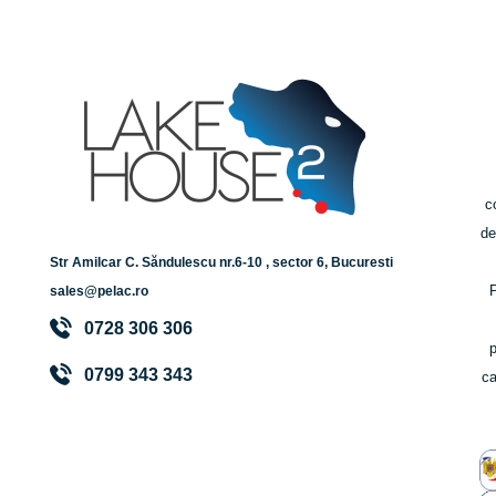
c
de
Str Amilcar C. Săndulescu nr.6-10 , sector 6, Bucuresti
P
sales@pelac.ro
0728 306 306
0799 343 343
ca