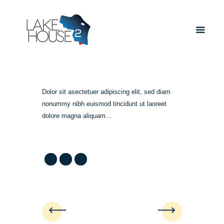
APARTAMENTE
LOCALIZARE
FINISAJE SI FACILITATI
Dolor sit asectetuer adipiscing elit, sed diam
GALERIE
nonummy nibh euismod tincidunt ut laoreet
CONTACT
dolore magna aliquam…
BROSURA