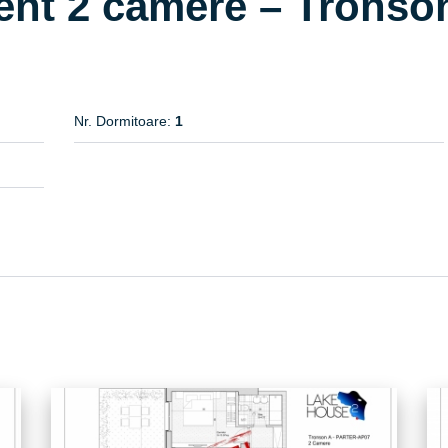
ent 2 camere – Tronso
Nr. Dormitoare:
1
 A
TRONSON A