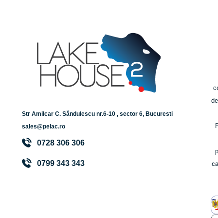
c
de
Str Amilcar C. Săndulescu nr.6-10 , sector 6, Bucuresti
P
sales@pelac.ro
0728 306 306
0799 343 343
ca