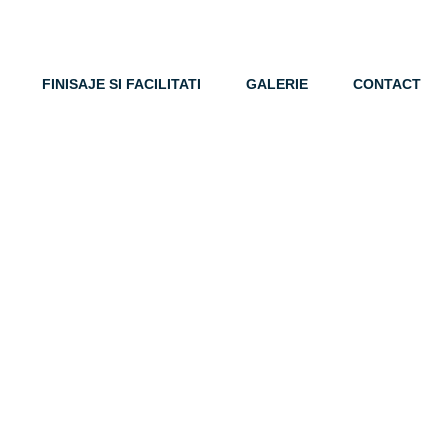
APARTAMENTE
LOCALIZARE
FINISAJE SI FACILITATI
FINISAJE SI FACILITATI
GALERIE
CONTACT
GALERIE
CONTACT
BROSURA