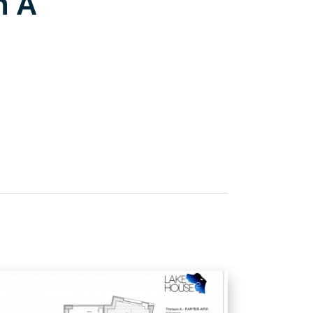
n A
TRONSON A